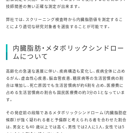
技師間差の無い正確な測定が出来ます。
弊社では、スクリーニング検査時から内臓脂肪値を測定するこ
とにより適切な研究対象者を選抜することが可能です。
内臓脂肪・メタボリックシンドロー
ムについて
高齢化の急速な進展に伴い、疾病構造も変化し、疾病全体に占め
るがん、虚血性心疾患、脳血管疾患、糖尿病等の生活習慣病の割
合は増加し、死亡原因でも生活習慣病が約6割を占め、医療費に
占める生活習慣病の割合も国民医療費の約3分の1となっていま
す。
その発症前の段階であるメタボリックシンドローム（内臓脂肪症
候群）が強く疑われる者と予備群と考えられる者を合わせた割合
は、男女とも40 歳以上では高く、男性では2人に1人、女性では5