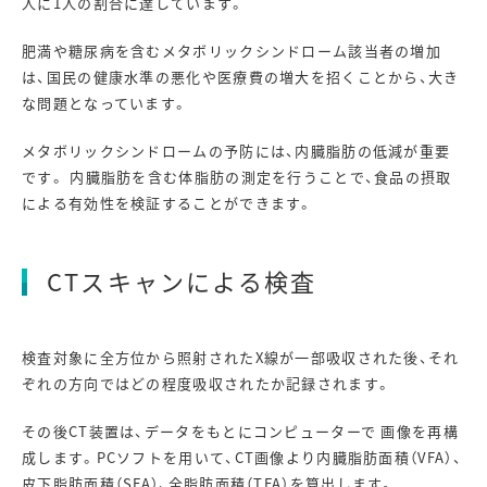
人に1人の割合に達しています。
肥満や糖尿病を含むメタボリックシンドローム該当者の増加
は、国民の健康水準の悪化や医療費の増大を招くことから、大き
な問題となっています。
メタボリックシンドロームの予防には、内臓脂肪の低減が重要
です。 内臓脂肪を含む体脂肪の測定を行うことで、食品の摂取
による有効性を検証することができます。
CTスキャンによる検査
検査対象に全方位から照射されたX線が一部吸収された後、それ
ぞれの方向ではどの程度吸収されたか記録されます。
その後CT装置は、データをもとにコンピューターで 画像を再構
成します。PCソフトを用いて、CT画像より内臓脂肪面積（VFA）、
皮下脂肪面積（SFA）、全脂肪面積（TFA）を算出します。